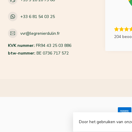
+33 6 81 54 03 25
vvr@legrenierdulin.fr
204 beoo
KVK nummer:
FR94 43 25 03 886
btw-nummer:
BE 0736 717 572
Door het gebruiken van onz
© Copyrigh