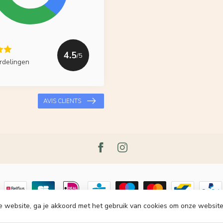
4.5
/5
rdelingen
AVIS CLIENTS
e website, ga je akkoord met het gebruik van cookies om onze website
t 2026 Le Grenier du Lin
- Powered by
Lightspeed
-
Lightspeed design
by
Dy