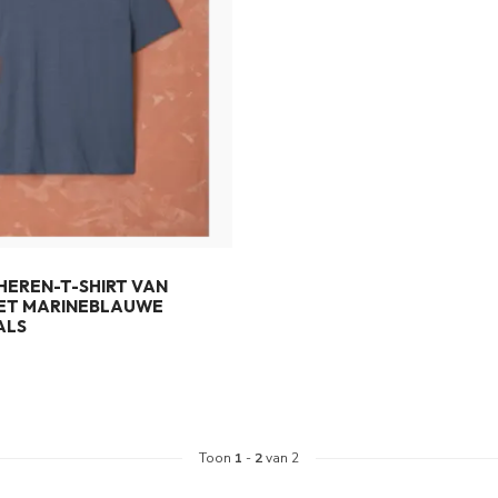
HEREN-T-SHIRT VAN
MET MARINEBLAUWE
ALS
Toon
1
-
2
van 2