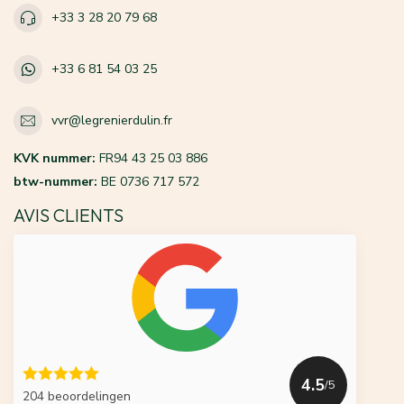
+33 3 28 20 79 68
+33 6 81 54 03 25
vvr@legrenierdulin.fr
KVK nummer:
FR94 43 25 03 886
btw-nummer:
BE 0736 717 572
AVIS CLIENTS
4.5
/5
204 beoordelingen