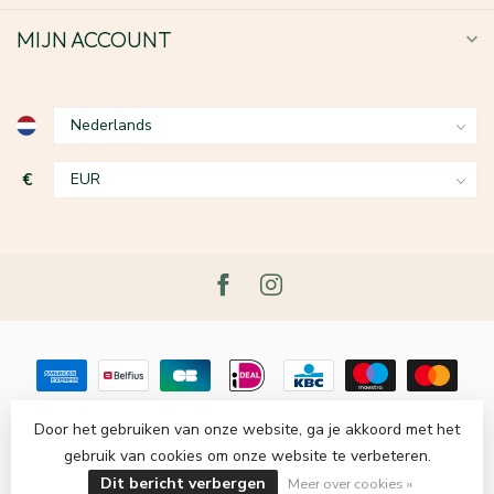
MIJN ACCOUNT
€
Door het gebruiken van onze website, ga je akkoord met het
gebruik van cookies om onze website te verbeteren.
© Copyright 2026 Le Grenier du Lin
- Powered by
Lightspeed
-
Dit bericht verbergen
Lightspeed design
by
Dyvelopment
Meer over cookies »