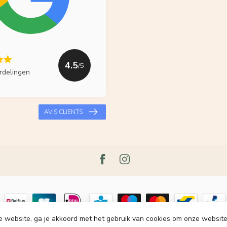
4.5
/5
rdelingen
AVIS CLIENTS
e website, ga je akkoord met het gebruik van cookies om onze website
t 2026 Le Grenier du Lin
- Powered by
Lightspeed
-
Lightspeed design
by
Dy