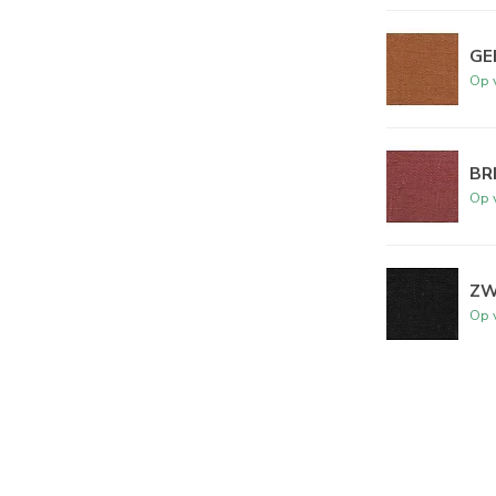
GE
Op 
BR
Op 
ZW
Op 