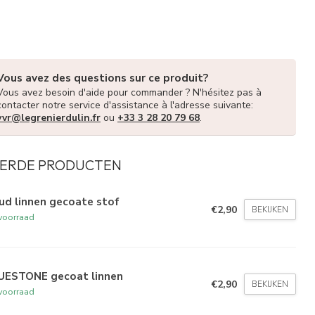
Vous avez des questions sur ce produit?
Vous avez besoin d'aide pour commander ? N'hésitez pas à
contacter notre service d'assistance à l'adresse suivante:
vvr@legrenierdulin.fr
ou
+33 3 28 20 79 68
.
ERDE PRODUCTEN
ud linnen gecoate stof
€2,90
BEKIJKEN
voorraad
UESTONE gecoat linnen
€2,90
BEKIJKEN
voorraad