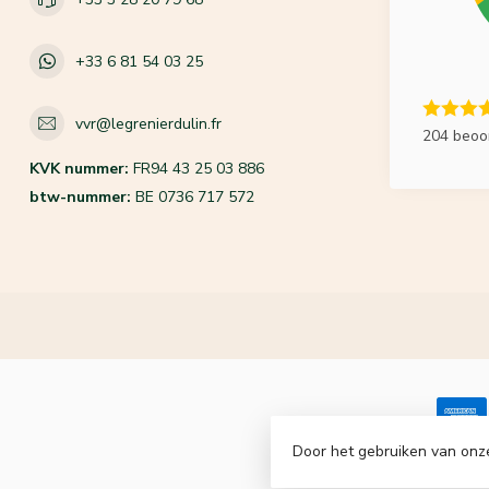
+33 6 81 54 03 25
vvr@legrenierdulin.fr
204 beoo
KVK nummer:
FR94 43 25 03 886
btw-nummer:
BE 0736 717 572
Door het gebruiken van onz
© Copyrigh