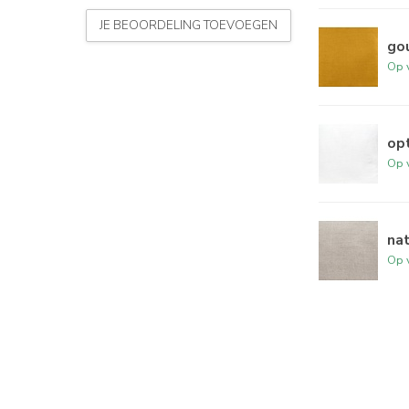
JE BEOORDELING TOEVOEGEN
gou
Op 
opt
Op 
nat
Op 