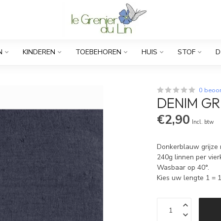
N
KINDEREN
TOEBEHOREN
HUIS
STOF
D
0 beoo
DENIM GR
€2,90
Incl. btw
Donkerblauw grijze 
240g linnen per vie
Wasbaar op 40°.
Kies uw lengte 1 =