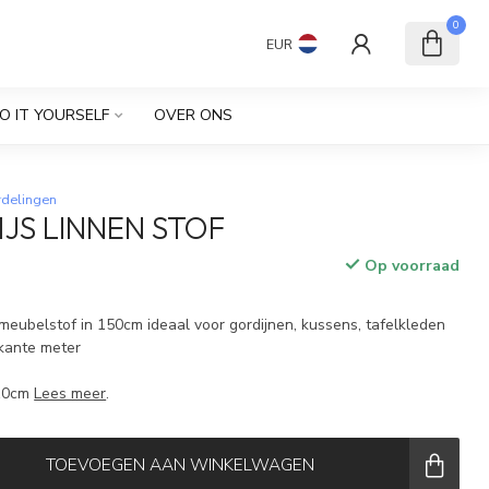
0
EUR
O IT YOURSELF
OVER ONS
rdelingen
IJS LINNEN STOF
Op voorraad
meubelstof in 150cm ideaal voor gordijnen, kussens, tafelkleden
rkante meter
 10cm
Lees meer
.
TOEVOEGEN AAN WINKELWAGEN