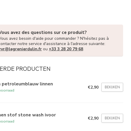
Vous avez des questions sur ce produit?
Vous avez besoin d'aide pour commander ? N'hésitez pas à
contacter notre service d'assistance à l'adresse suivante:
vvr@legrenierdulin.fr
ou
+33 3 28 20 79 68
.
ERDE PRODUCTEN
n petroleumblauw linnen
€2,90
BEKIJKEN
voorraad
nen stof stone wash ivoor
€2,90
BEKIJKEN
voorraad