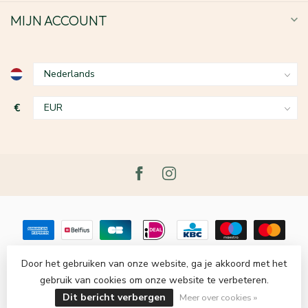
MIJN ACCOUNT
€
Door het gebruiken van onze website, ga je akkoord met het
gebruik van cookies om onze website te verbeteren.
© Copyright 2026 Le Grenier du Lin
- Powered by
Lightspeed
-
Lightspeed design
by
Dyvelopment
Dit bericht verbergen
Meer over cookies »