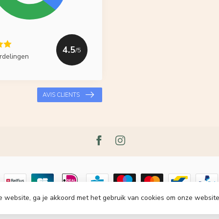
4.5
/5
rdelingen
AVIS CLIENTS
e website, ga je akkoord met het gebruik van cookies om onze website
t 2026 Le Grenier du Lin
- Powered by
Lightspeed
-
Lightspeed design
by
Dy