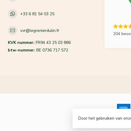
+33 6 81 54 03 25
vvr@legrenierdulin.fr
204 beoo
KVK nummer:
FR94 43 25 03 886
btw-nummer:
BE 0736 717 572
Door het gebruiken van onz
© Copyrigh