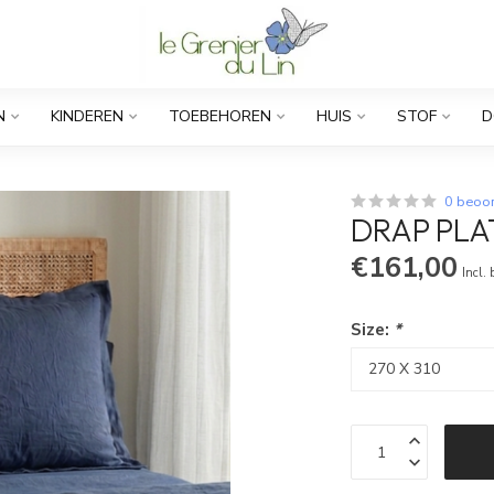
N
KINDEREN
TOEBEHOREN
HUIS
STOF
D
0 beoo
DRAP PLAT
€161,00
Incl.
Size:
*