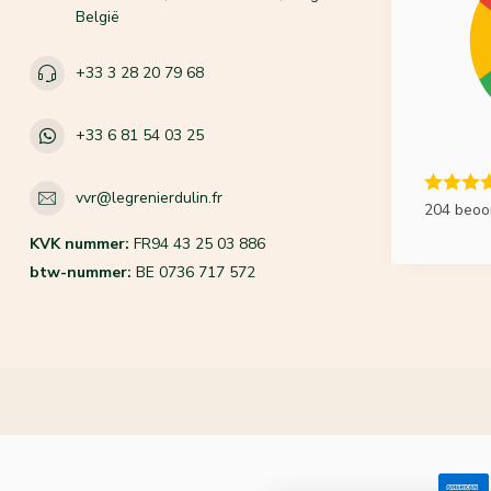
België
+33 3 28 20 79 68
+33 6 81 54 03 25
vvr@legrenierdulin.fr
204 beoo
KVK nummer:
FR94 43 25 03 886
btw-nummer:
BE 0736 717 572