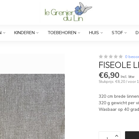
N
KINDEREN
TOEBEHOREN
HUIS
STOF
D
0 beoo
FISEOLE 
€6,90
Incl. btw
Stukprijs: €6,20 / voor
320 cm brede linnen
320 g gewicht per v
Wasbaar op 40 gra