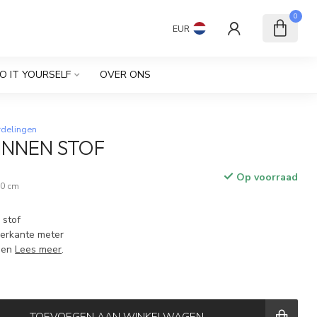
0
EUR
O IT YOURSELF
OVER ONS
rdelingen
LINNEN STOF
Op voorraad
 10 cm
 stof
ierkante meter
den
Lees meer
.
TOEVOEGEN AAN WINKELWAGEN