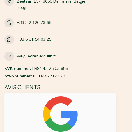
Zeelaan 157, 8660 De Panne, België
België
+33 3 28 20 79 68
+33 6 81 54 03 25
vvr@legrenierdulin.fr
KVK nummer:
FR94 43 25 03 886
btw-nummer:
BE 0736 717 572
AVIS CLIENTS