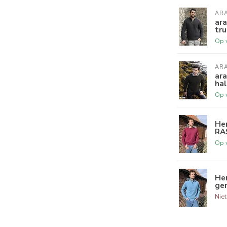
AR
ara
tru
Op 
AR
ara
hal
Op 
Her
RA
Op 
Her
ge
Nie