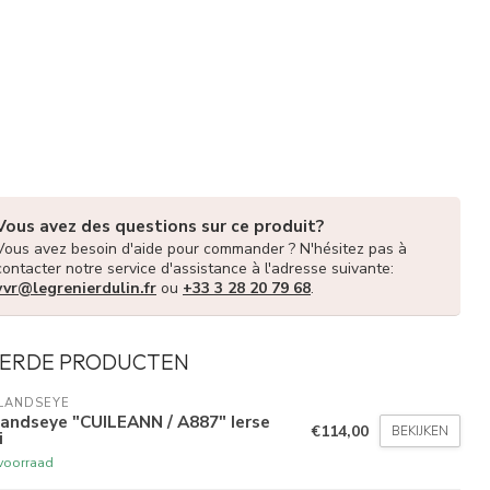
Vous avez des questions sur ce produit?
Vous avez besoin d'aide pour commander ? N'hésitez pas à
contacter notre service d'assistance à l'adresse suivante:
vvr@legrenierdulin.fr
ou
+33 3 28 20 79 68
.
ERDE PRODUCTEN
LANDSEYE
landseye "CUILEANN / A887" Ierse
€114,00
BEKIJKEN
i
voorraad