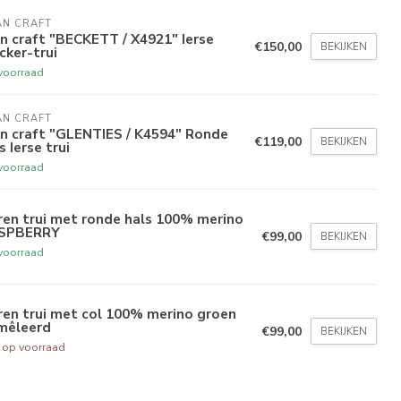
AN CRAFT
n craft "BECKETT / X4921" Ierse
€150,00
BEKIJKEN
cker-trui
voorraad
AN CRAFT
n craft "GLENTIES / K4594" Ronde
€119,00
BEKIJKEN
s Ierse trui
voorraad
en trui met ronde hals 100% merino
SPBERRY
€99,00
BEKIJKEN
voorraad
en trui met col 100% merino groen
mêleerd
€99,00
BEKIJKEN
t op voorraad