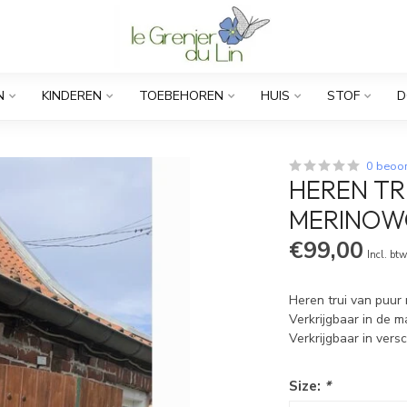
N
KINDEREN
TOEBEHOREN
HUIS
STOF
D
0 beoo
HEREN TR
MERINOW
€99,00
Incl. bt
Heren trui van puur 
Verkrijgbaar in de m
Verkrijgbaar in vers
Size:
*