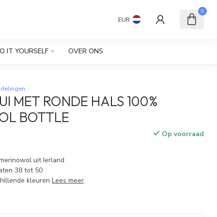
0
EUR
O IT YOURSELF
OVER ONS
rdelingen
UI MET RONDE HALS 100%
OL BOTTLE
Op voorraad
w
merinowol uit Ierland
aten 38 tot 50
chillende kleuren
Lees meer
.