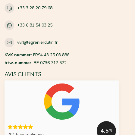
+33 3 28 20 79 68
+33 6 81 54 03 25
vvr@legrenierdulin.fr
KVK nummer:
FR94 43 25 03 886
btw-nummer:
BE 0736 717 572
AVIS CLIENTS
4.5
/5
204 beoordelingen