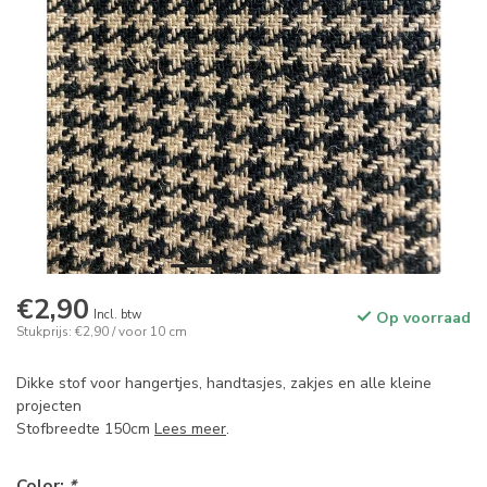
€2,90
Incl. btw
Op voorraad
Stukprijs: €2,90 / voor 10 cm
Dikke stof voor hangertjes, handtasjes, zakjes en alle kleine
projecten
Stofbreedte 150cm
Lees meer
.
Color:
*