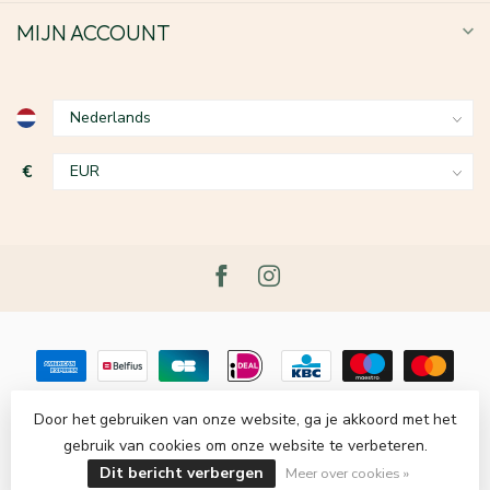
MIJN ACCOUNT
€
Door het gebruiken van onze website, ga je akkoord met het
gebruik van cookies om onze website te verbeteren.
© Copyright 2026 Le Grenier du Lin
- Powered by
Lightspeed
-
Lightspeed design
by
Dyvelopment
Dit bericht verbergen
Meer over cookies »