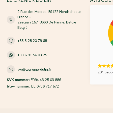
2 Rue des Moeres, 59122 Hondschoote,
France -
Zeelaan 157, 8660 De Panne, België
België
+33 3 28 20 79 68
+33 6 81 54 03 25
vvr@legrenierdulin.fr
204 beoo
KVK nummer:
FR94 43 25 03 886
btw-nummer:
BE 0736 717 572