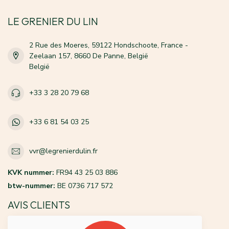
LE GRENIER DU LIN
2 Rue des Moeres, 59122 Hondschoote, France -
Zeelaan 157, 8660 De Panne, België
België
+33 3 28 20 79 68
+33 6 81 54 03 25
vvr@legrenierdulin.fr
KVK nummer:
FR94 43 25 03 886
btw-nummer:
BE 0736 717 572
AVIS CLIENTS