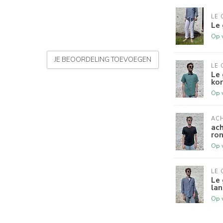
LE 
Le 
Op 
JE BEOORDELING TOEVOEGEN
LE 
Le 
ko
Op 
AC
ach
ron
Op 
LE 
Le 
la
Op 