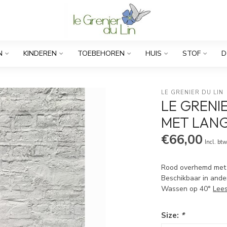
N
KINDEREN
TOEBEHOREN
HUIS
STOF
D
LE GRENIER DU LIN
LE GRENI
MET LAN
€66,00
Incl. bt
Rood overhemd met 
Beschikbaar in ande
Wassen op 40°
Lee
Size:
*