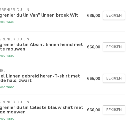
GRENIER DU LIN
grenier du lin Van" linnen broek Wit
€86,00
BEKIJKEN
voorraad
GRENIER DU LIN
grenier du lin Absint linnen hemd met
€66,00
BEKIJKEN
rte mouwen
voorraad
HEL
el Linnen gebreid heren-T-shirt met
€65,00
BEKIJKEN
de hals, zwart
voorraad
GRENIER DU LIN
grenier du lin Celeste blauw shirt met
€66,00
BEKIJKEN
nge mouwen
voorraad