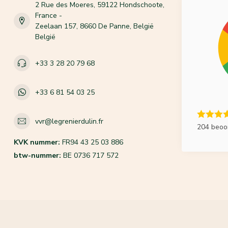
2 Rue des Moeres, 59122 Hondschoote,
France -
Zeelaan 157, 8660 De Panne, België
België
+33 3 28 20 79 68
+33 6 81 54 03 25
vvr@legrenierdulin.fr
204 beoo
KVK nummer:
FR94 43 25 03 886
btw-nummer:
BE 0736 717 572