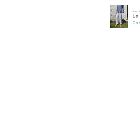
LE 
Le 
Op 