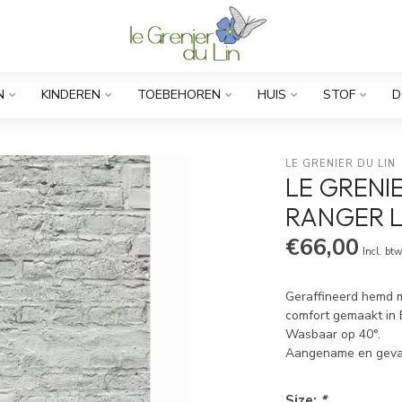
N
KINDEREN
TOEBEHOREN
HUIS
STOF
D
LE GRENIER DU LIN
LE GRENI
RANGER 
€66,00
Incl. bt
Geraffineerd hemd m
comfort gemaakt in 
Wasbaar op 40°.
Aangename en geva
Size:
*