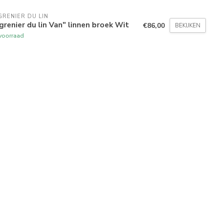
GRENIER DU LIN
grenier du lin Van" linnen broek Wit
€86,00
BEKIJKEN
voorraad