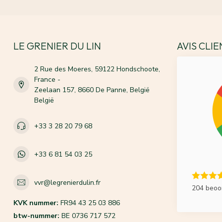
LE GRENIER DU LIN
AVIS CLI
2 Rue des Moeres, 59122 Hondschoote,
France -
Zeelaan 157, 8660 De Panne, België
België
+33 3 28 20 79 68
+33 6 81 54 03 25
vvr@legrenierdulin.fr
204 beoo
KVK nummer:
FR94 43 25 03 886
btw-nummer:
BE 0736 717 572