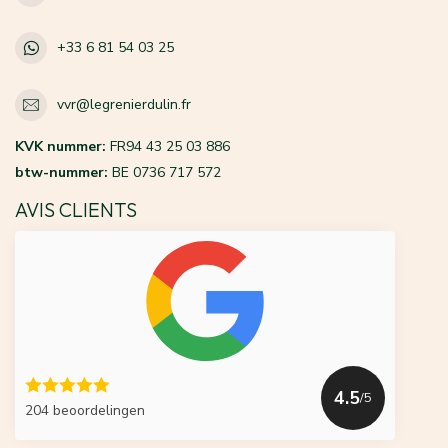
+33 6 81 54 03 25
vvr@legrenierdulin.fr
KVK nummer:
FR94 43 25 03 886
btw-nummer:
BE 0736 717 572
AVIS CLIENTS
4.5
/5
204 beoordelingen