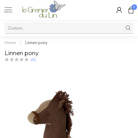
0
MENU
Home
/
Linnen pony
Linnen pony
(0)