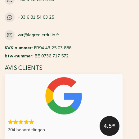
+33 6 81 54 03 25
vvr@legrenierdulin.fr
KVK nummer:
FR94 43 25 03 886
btw-nummer:
BE 0736 717 572
AVIS CLIENTS
4.5
/5
204 beoordelingen