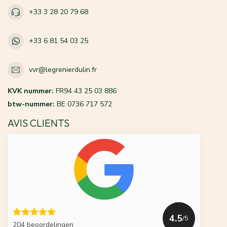
+33 3 28 20 79 68
+33 6 81 54 03 25
vvr@legrenierdulin.fr
KVK nummer:
FR94 43 25 03 886
btw-nummer:
BE 0736 717 572
AVIS CLIENTS
4.5
/5
204 beoordelingen