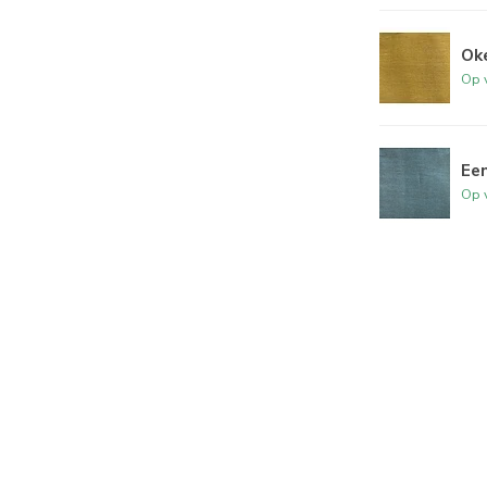
Oke
Op 
Een
Op 