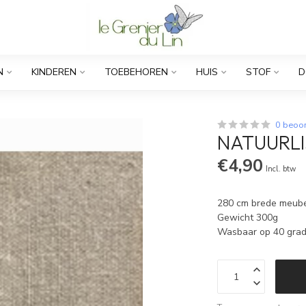
N
KINDEREN
TOEBEHOREN
HUIS
STOF
D
0 beoo
NATUURLI
€4,90
Incl. btw
280 cm brede meubel
Gewicht 300g
Wasbaar op 40 gra