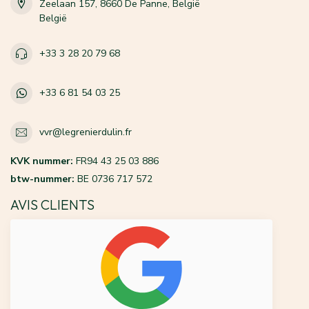
Zeelaan 157, 8660 De Panne, België
België
+33 3 28 20 79 68
+33 6 81 54 03 25
vvr@legrenierdulin.fr
KVK nummer:
FR94 43 25 03 886
btw-nummer:
BE 0736 717 572
AVIS CLIENTS