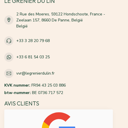
LE GRENIER DU LIN
2 Rue des Moeres, 59122 Hondschoote, France -
Zeelaan 157, 8660 De Panne, België
België
+33 3 28 20 79 68
+33 6 81 54 03 25
vvr@legrenierdulin.fr
KVK nummer:
FR94 43 25 03 886
btw-nummer:
BE 0736 717 572
AVIS CLIENTS