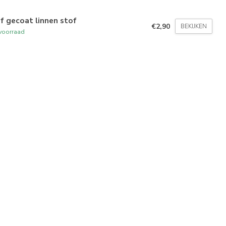
jf gecoat linnen stof
€2,90
BEKIJKEN
voorraad