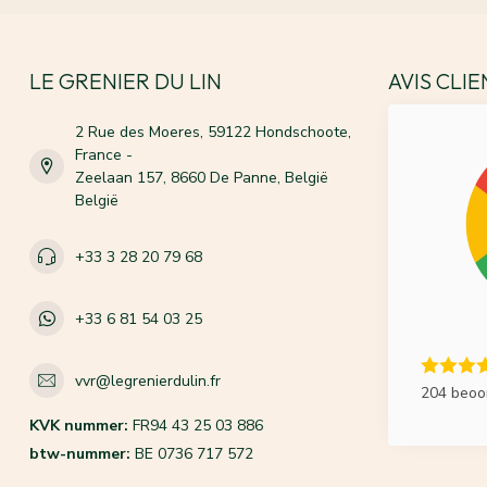
LE GRENIER DU LIN
AVIS CLI
2 Rue des Moeres, 59122 Hondschoote,
France -
Zeelaan 157, 8660 De Panne, België
België
+33 3 28 20 79 68
+33 6 81 54 03 25
vvr@legrenierdulin.fr
204 beoo
KVK nummer:
FR94 43 25 03 886
btw-nummer:
BE 0736 717 572