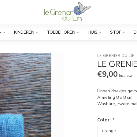
N
KINDEREN
TOEBEHOREN
HUIS
STOF
D
LE GRENIER DU LIN
LE GRENI
€9,00
Incl. btw
Linnen doekjes gev
Afmeting 8 x 8 cm
Wasbare, zware ma
Color:
*