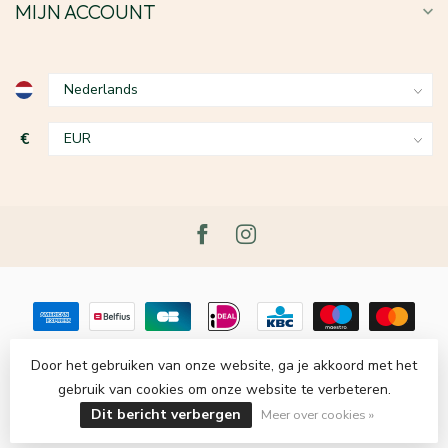
MIJN ACCOUNT
€
Door het gebruiken van onze website, ga je akkoord met het
gebruik van cookies om onze website te verbeteren.
© Copyright 2026 Le Grenier du Lin
- Powered by
Lightspeed
-
Dit bericht verbergen
Lightspeed design
by
Dyvelopment
Meer over cookies »