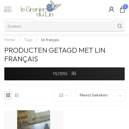
0
MENU
Home
/
Tags
/
lin français
PRODUCTEN GETAGD MET LIN
FRANÇAIS
FILTERS