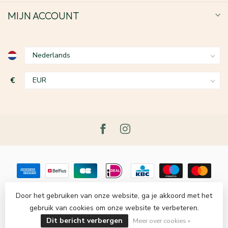
MIJN ACCOUNT
€
Door het gebruiken van onze website, ga je akkoord met het
gebruik van cookies om onze website te verbeteren.
© Copyright 2026 Le Grenier du Lin
- Powered by
Lightspeed
-
Lightspeed design
by
Dyvelopment
Dit bericht verbergen
Meer over cookies »