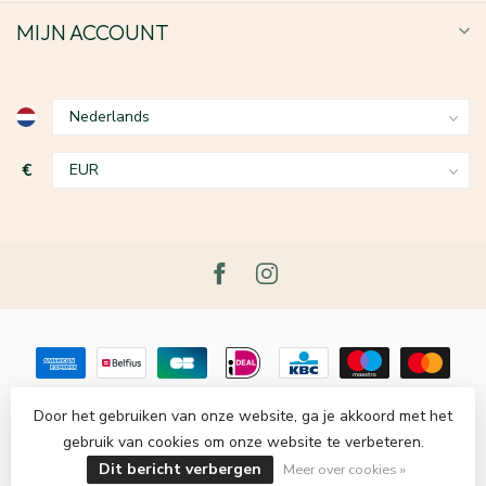
MIJN ACCOUNT
€
Door het gebruiken van onze website, ga je akkoord met het
gebruik van cookies om onze website te verbeteren.
© Copyright 2026 Le Grenier du Lin
- Powered by
Lightspeed
-
Lightspeed design
by
Dyvelopment
Dit bericht verbergen
Meer over cookies »