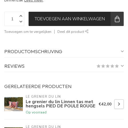
Binnenzak
Lees meer
.
TOEVOEGEN AAN WINKELWAGEN
Toevoegen om te vergelijken
Deel dit product
PRODUCTOMSCHRIJVING
REVIEWS
GERELATEERDE PRODUCTEN
LE GRENIER DU LIN
Le grenier du lin Linnen tas met
€42,00
hengsels PIED DE POULE ROUGE
Op voorraad
LE GRENIER DU LIN