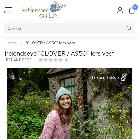
0
MENU
Home
/
"CLOVER / A950" Iers vest
Irelandseye "CLOVER / A950" Iers vest
(0)
IRELANDSEYE