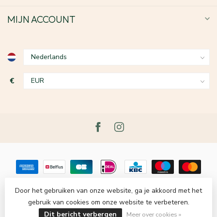
MIJN ACCOUNT
€
Door het gebruiken van onze website, ga je akkoord met het
gebruik van cookies om onze website te verbeteren.
© Copyright 2026 Le Grenier du Lin
- Powered by
Lightspeed
-
Lightspeed design
by
Dyvelopment
Dit bericht verbergen
Meer over cookies »