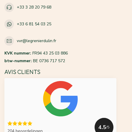
+33 3 28 20 79 68
+33 6 81 54 03 25
vvr@legrenierdulin.fr
KVK nummer:
FR94 43 25 03 886
btw-nummer:
BE 0736 717 572
AVIS CLIENTS
4.5
/5
204 beoordelingen