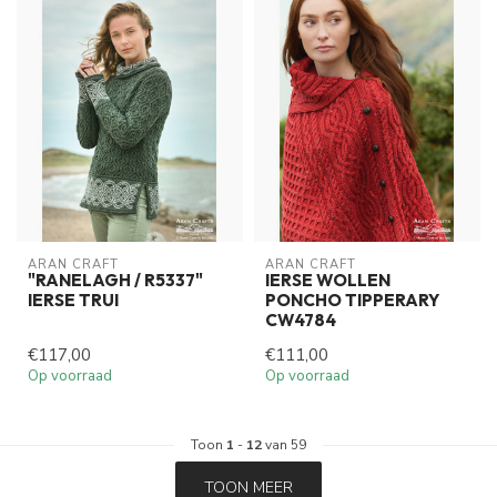
ARAN CRAFT
ARAN CRAFT
"RANELAGH / R5337"
IERSE WOLLEN
IERSE TRUI
PONCHO TIPPERARY
CW4784
€117,00
€111,00
Op voorraad
Op voorraad
Toon
1
-
12
van 59
TOON MEER