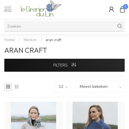
0
MENU
Home
/
Merken
/
aran craft
ARAN CRAFT
FILTERS