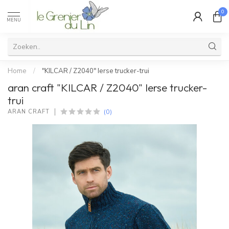
0
MENU
Home
/
"KILCAR / Z2040" Ierse trucker-trui
aran craft "KILCAR / Z2040" Ierse trucker-
trui
(0)
ARAN CRAFT