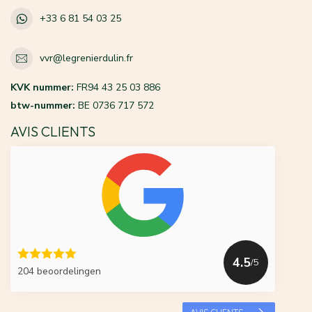
+33 6 81 54 03 25
vvr@legrenierdulin.fr
KVK nummer:
FR94 43 25 03 886
btw-nummer:
BE 0736 717 572
AVIS CLIENTS
4.5
/5
204 beoordelingen