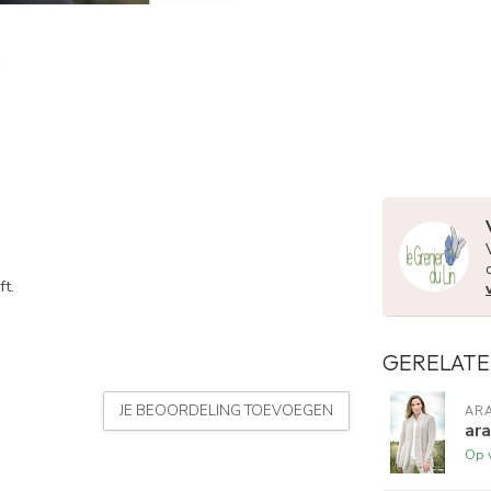
ft.
GERELATE
JE BEOORDELING TOEVOEGEN
AR
ara
Op 