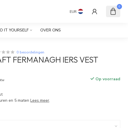
0
EUR
O IT YOURSELF
OVER ONS
0 beoordelingen
FT FERMANAGH IERS VEST
Op voorraad
 btw
st
leuren en 5 maten
Lees meer
.