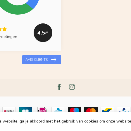
4.5
/5
rdelingen
AVIS CLIENTS
e website, ga je akkoord met het gebruik van cookies om onze website
t 2026 Le Grenier du Lin
- Powered by
Lightspeed
-
Lightspeed design
by
Dy