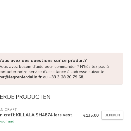
Vous avez des questions sur ce produit?
Vous avez besoin d'aide pour commander ? N'hésitez pas à
contacter notre service d'assistance à l'adresse suivante:
vvr@legrenierdulin.fr
ou
+33 3 28 20 79 68
.
ERDE PRODUCTEN
AN CRAFT
n craft KILLALA SH4874 Iers vest
€135,00
BEKIJKEN
voorraad