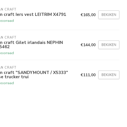
AN CRAFT
n craft Iers vest LEITRIM X4791
€165,00
BEKIJKEN
voorraad
AN CRAFT
n craft Gilet irlandais NEPHIN
€144,00
BEKIJKEN
5462
voorraad
AN CRAFT
an craft "SANDYMOUNT / X5333"
€111,00
BEKIJKEN
se trucker trui
voorraad