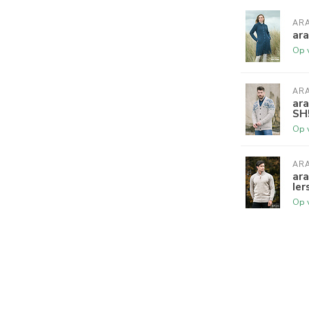
AR
ara
Op 
AR
ara
SH
Op 
AR
ar
Ier
Op 