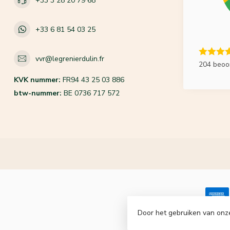
+33 3 28 20 79 68
+33 6 81 54 03 25
vvr@legrenierdulin.fr
204 beoo
KVK nummer:
FR94 43 25 03 886
btw-nummer:
BE 0736 717 572
Door het gebruiken van onz
© Copyrigh