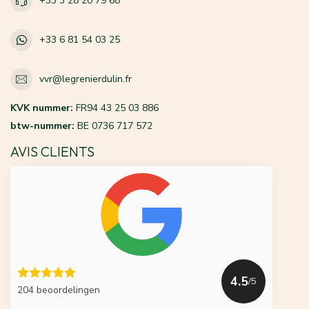
+33 3 28 20 79 68
+33 6 81 54 03 25
vvr@legrenierdulin.fr
KVK nummer:
FR94 43 25 03 886
btw-nummer:
BE 0736 717 572
AVIS CLIENTS
4.5
/5
204 beoordelingen