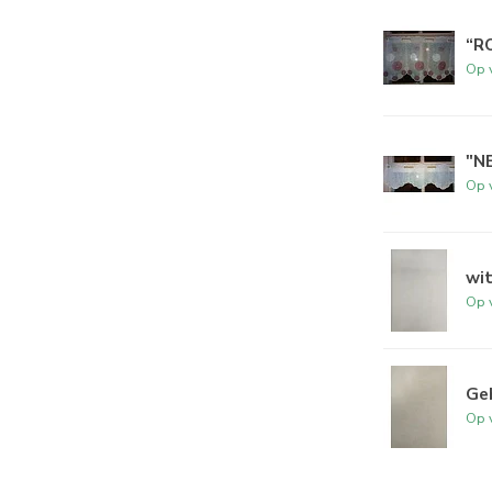
“R
Op 
"N
Op 
wit
Op 
Geb
Op 