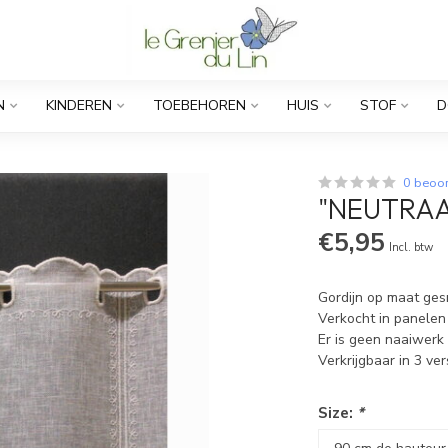
N
KINDEREN
TOEBEHOREN
HUIS
STOF
D
0 beoo
"NEUTRAA
€5,95
Incl. btw
Gordijn op maat ges
Verkocht in panelen
Er is geen naaiwerk 
Verkrijgbaar in 3 ve
Size:
*