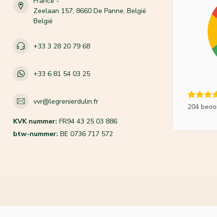
France -
Zeelaan 157, 8660 De Panne, België
België
+33 3 28 20 79 68
+33 6 81 54 03 25
vvr@legrenierdulin.fr
204 beoo
KVK nummer:
FR94 43 25 03 886
btw-nummer:
BE 0736 717 572