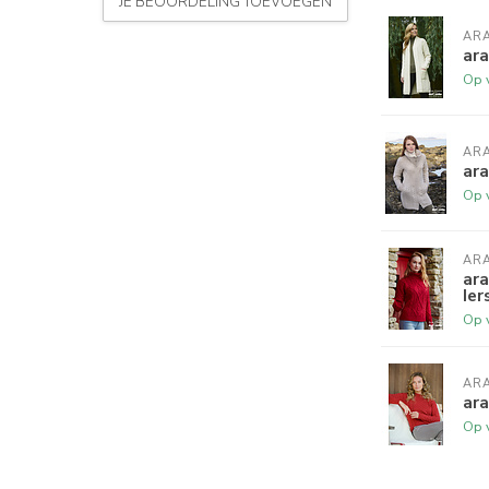
JE BEOORDELING TOEVOEGEN
AR
ara
Op 
AR
ara
Op 
AR
ara
Ier
Op 
AR
ara
Op 