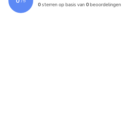
0
/
5
0
sterren op basis van
0
beoordelingen