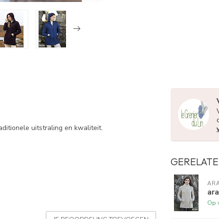
itionele uitstraling en kwaliteit.
GERELATE
AR
ara
Op 