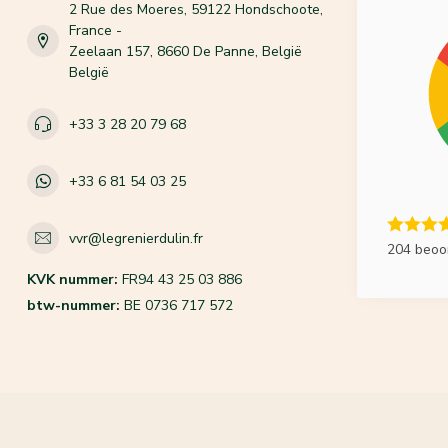
2 Rue des Moeres, 59122 Hondschoote,
France -
Zeelaan 157, 8660 De Panne, België
België
+33 3 28 20 79 68
+33 6 81 54 03 25
vvr@legrenierdulin.fr
204 beoo
KVK nummer:
FR94 43 25 03 886
btw-nummer:
BE 0736 717 572