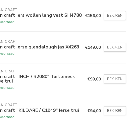
AN CRAFT
n craft Iers wollen lang vest SH4788
€156,00
BEKIJKEN
voorraad
AN CRAFT
n craft Ierse glendalough jas X4263
€149,00
BEKIJKEN
voorraad
AN CRAFT
n craft "INCH / R2080" Turtleneck
€99,00
BEKIJKEN
se trui
voorraad
AN CRAFT
n craft "KILDARE / C1949" Ierse trui
€94,00
BEKIJKEN
voorraad