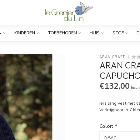
N
KINDEREN
TOEBEHOREN
HUIS
STOF
D
ARAN CRAFT
ARAN CRA
CAPUCHO
€132,00
Incl.
Iers lang vest met c
Verkrijgbaar in 7 k
Color:
*