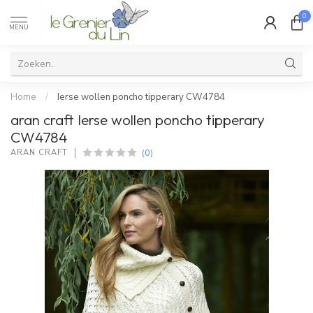
0
MENU
Home
/
Ierse wollen poncho tipperary CW4784
aran craft Ierse wollen poncho tipperary
CW4784
(0)
ARAN CRAFT