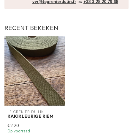
vvr@legrenierdulin.fr
ou
+33 3 28 20 79 68
.
RECENT BEKEKEN
LE GRENIER DU LIN
KAKIKLEURIGE RIEM
€2,20
Op voorraad