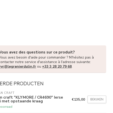
Vous avez des questions sur ce produit?
Vous avez besoin d'aide pour commander ? N'hésitez pas à
contacter notre service d'assistance à l'adresse suivante:
vvr@legrenierdulin.fr
ou
+33 3 28 20 79 68
.
ERDE PRODUCTEN
AN CRAFT
n craft "KLYMORE / CR4690" Ierse
€135,00
BEKIJKEN
ui met opstaande kraag
voorraad