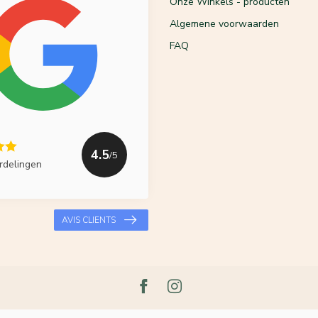
Onze Winkels - producten
Algemene voorwaarden
FAQ
4.5
/5
rdelingen
AVIS CLIENTS