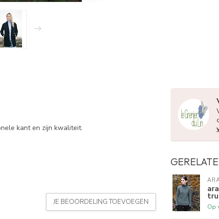
nele kant en zijn kwaliteit.
GERELATE
AR
ara
tr
JE BEOORDELING TOEVOEGEN
Op 