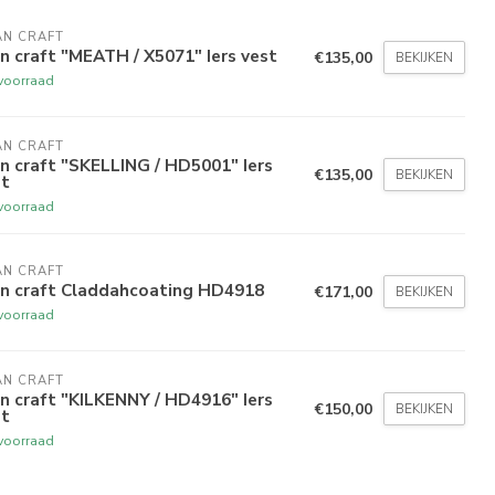
AN CRAFT
n craft "MEATH / X5071" Iers vest
€135,00
BEKIJKEN
voorraad
AN CRAFT
n craft "SKELLING / HD5001" Iers
€135,00
BEKIJKEN
st
voorraad
AN CRAFT
an craft Claddahcoating HD4918
€171,00
BEKIJKEN
voorraad
AN CRAFT
n craft "KILKENNY / HD4916" Iers
€150,00
BEKIJKEN
st
voorraad