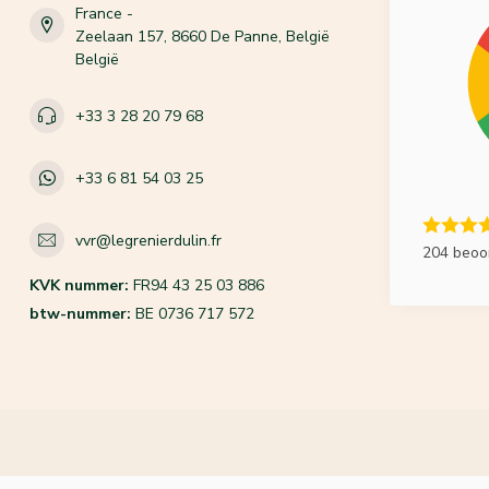
France -
Zeelaan 157, 8660 De Panne, België
België
+33 3 28 20 79 68
+33 6 81 54 03 25
vvr@legrenierdulin.fr
204 beoo
KVK nummer:
FR94 43 25 03 886
btw-nummer:
BE 0736 717 572