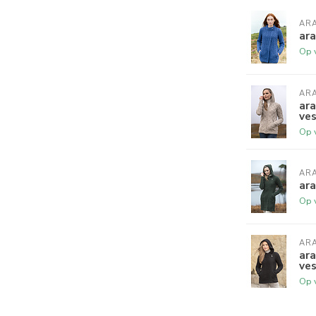
AR
ara
Op 
AR
ara
ve
Op 
AR
ar
Op 
AR
ara
ve
Op 