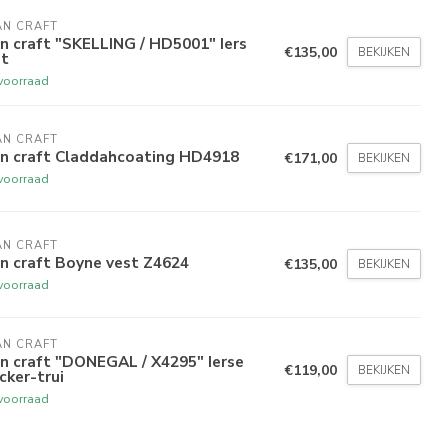
AN CRAFT
n craft "SKELLING / HD5001" Iers
€135,00
BEKIJKEN
st
voorraad
AN CRAFT
an craft Claddahcoating HD4918
€171,00
BEKIJKEN
voorraad
AN CRAFT
n craft Boyne vest Z4624
€135,00
BEKIJKEN
voorraad
AN CRAFT
n craft "DONEGAL / X4295" Ierse
€119,00
BEKIJKEN
cker-trui
voorraad