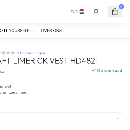
0
EUR
O IT YOURSELF
OVER ONS
0 beoordelingen
FT LIMERICK VEST HD4821
Op voorraad
 btw
ino wol
euren
Lees meer
.