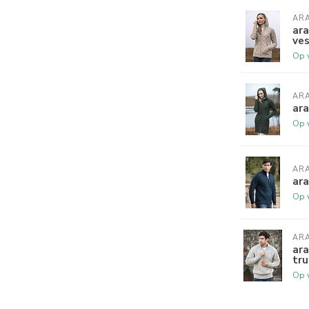
AR
ara
ve
Op 
AR
ar
Op 
AR
ara
Op 
AR
ara
tru
Op 