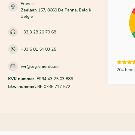
France -
Zeelaan 157, 8660 De Panne, België
België
+33 3 28 20 79 68
+33 6 81 54 03 25
vvr@legrenierdulin.fr
204 beoo
KVK nummer:
FR94 43 25 03 886
btw-nummer:
BE 0736 717 572