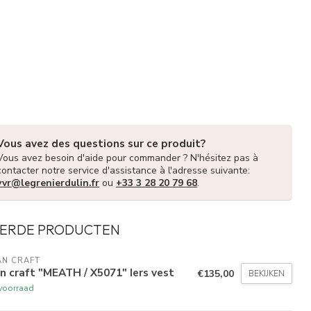
Vous avez des questions sur ce produit?
Vous avez besoin d'aide pour commander ? N'hésitez pas à
contacter notre service d'assistance à l'adresse suivante:
vvr@legrenierdulin.fr
ou
+33 3 28 20 79 68
.
ERDE PRODUCTEN
AN CRAFT
n craft "MEATH / X5071" Iers vest
€135,00
BEKIJKEN
voorraad