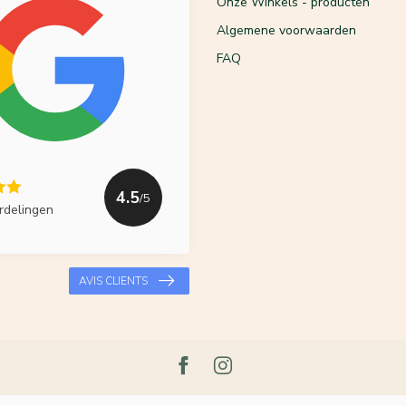
Onze Winkels - producten
Algemene voorwaarden
FAQ
4.5
/5
rdelingen
AVIS CLIENTS