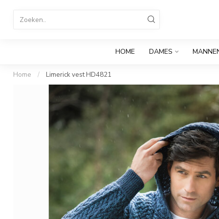
HOME
DAMES
MANNE
Home
/
Limerick vest HD4821