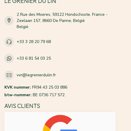
LE GRENIER DU LIN
2 Rue des Moeres, 59122 Hondschoote, France -
Zeelaan 157, 8660 De Panne, België
België
+33 3 28 20 79 68
+33 6 81 54 03 25
vvr@legrenierdulin.fr
KVK nummer:
FR94 43 25 03 886
btw-nummer:
BE 0736 717 572
AVIS CLIENTS