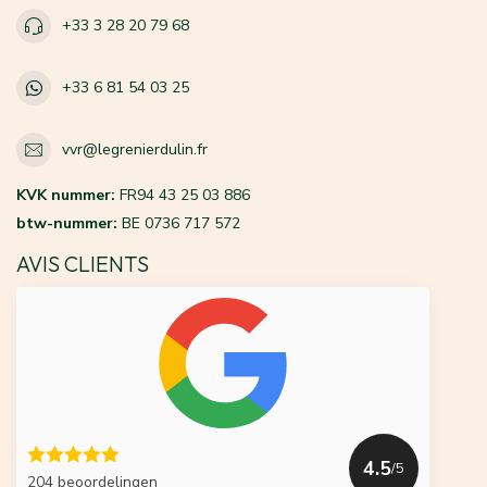
+33 3 28 20 79 68
+33 6 81 54 03 25
vvr@legrenierdulin.fr
KVK nummer:
FR94 43 25 03 886
btw-nummer:
BE 0736 717 572
AVIS CLIENTS
4.5
/5
204 beoordelingen