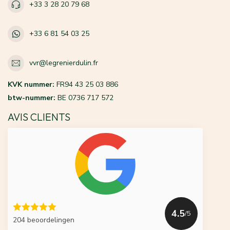
+33 3 28 20 79 68
+33 6 81 54 03 25
vvr@legrenierdulin.fr
KVK nummer:
FR94 43 25 03 886
btw-nummer:
BE 0736 717 572
AVIS CLIENTS
4.5
/5
204 beoordelingen