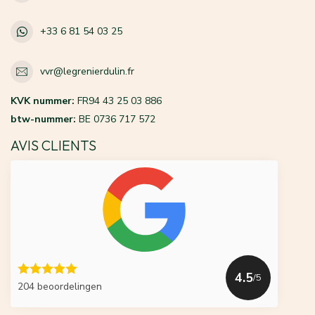
+33 6 81 54 03 25
vvr@legrenierdulin.fr
KVK nummer:
FR94 43 25 03 886
btw-nummer:
BE 0736 717 572
AVIS CLIENTS
4.5
/5
204 beoordelingen