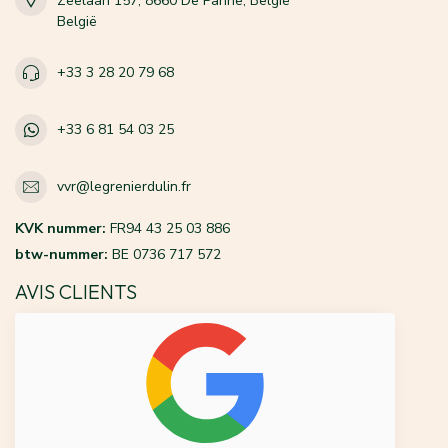
Zeelaan 157, 8660 De Panne, België
België
+33 3 28 20 79 68
+33 6 81 54 03 25
vvr@legrenierdulin.fr
KVK nummer:
FR94 43 25 03 886
btw-nummer:
BE 0736 717 572
AVIS CLIENTS