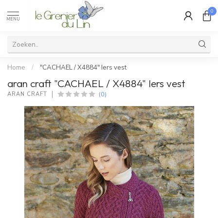
0
MENU
Home
/
"CACHAEL / X4884" Iers vest
aran craft "CACHAEL / X4884" Iers vest
(0)
ARAN CRAFT