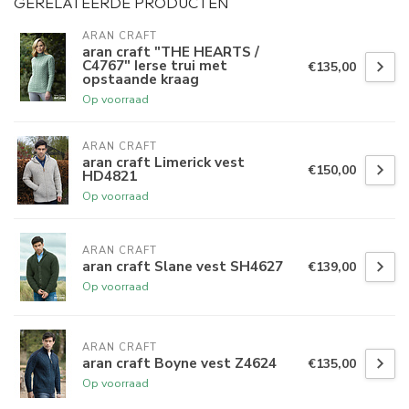
GERELATEERDE PRODUCTEN
ARAN CRAFT
aran craft "THE HEARTS /
C4767" Ierse trui met
€135,00
opstaande kraag
Op voorraad
ARAN CRAFT
aran craft Limerick vest
€150,00
HD4821
Op voorraad
ARAN CRAFT
aran craft Slane vest SH4627
€139,00
Op voorraad
ARAN CRAFT
aran craft Boyne vest Z4624
€135,00
Op voorraad