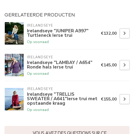
GERELATEERDE PRODUCTEN
IRELANDSEYE
Irelandseye "JUNIPER A997"
€132,00
Turtleneck Ierse trui
Op voorraad
IRELANDSEYE
Irelandseye "LAMBAY / A654"
€145,00
Ronde hals Ierse trui
Op voorraad
IRELANDSEYE
Irelandseye "TRELLIS
SWEATER / A641"Ierse trui met
€155,00
opstaande kraag
Op voorraad
VOUS AVEZ DES QUESTIONS SUR CE