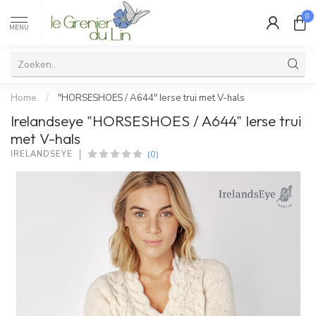
0
MENU
Home
/
"HORSESHOES / A644" Ierse trui met V-hals
Irelandseye "HORSESHOES / A644" Ierse trui
met V-hals
(0)
IRELANDSEYE