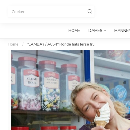
HOME
DAMES
MANNE
Home
/
"LAMBAY / A654" Ronde hals Ierse trui