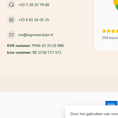
+33 3 28 20 79 68
+33 6 81 54 03 25
vvr@legrenierdulin.fr
204 beoo
KVK nummer:
FR94 43 25 03 886
btw-nummer:
BE 0736 717 572
Door het gebruiken van onz
© Copyrigh