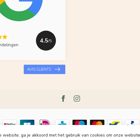
4.5
/5
rdelingen
AVIS CLIENTS
e website, ga je akkoord met het gebruik van cookies om onze website
t 2026 Le Grenier du Lin
- Powered by
Lightspeed
-
Lightspeed design
by
Dy